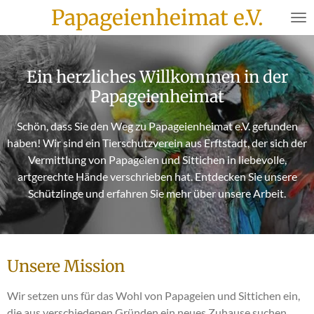
Papageienheimat e.V.
Zum
Hauptinhalt
springen
Ein herzliches Willkommen in der
Papageienheimat
Schön, dass Sie den Weg zu Papageienheimat e.V. gefunden
haben! Wir sind ein Tierschutzverein aus Erftstadt, der sich der
Vermittlung von Papageien und Sittichen in liebevolle,
artgerechte Hände verschrieben hat. Entdecken Sie unsere
Schützlinge und erfahren Sie mehr über unsere Arbeit.
Unsere Mission
Wir setzen uns für das Wohl von Papageien und Sittichen ein,
die aus verschiedenen Gründen ein neues Zuhause suchen.