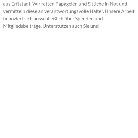
aus Erftstadt. Wir retten Papageien und Sittiche in Not und
vermitteln diese an verantwortungsvolle Halter. Unsere Arbeit
finanziert sich ausschließlich über Spenden und
Mitgliedsbeiträge. Unterstützen auch Sie uns!
Helfen Sie uns helfen!
Ihre Spende rettet Leben! Mit Ihrer Unterstützung können wir
weiterhin Papageien und Sittichen in Not helfen und ihnen ein
artgerechtes Leben ermöglichen. Jeder Beitrag, egal wie klein,
ist wertvoll und hilft uns, unsere Mission zu erfüllen.